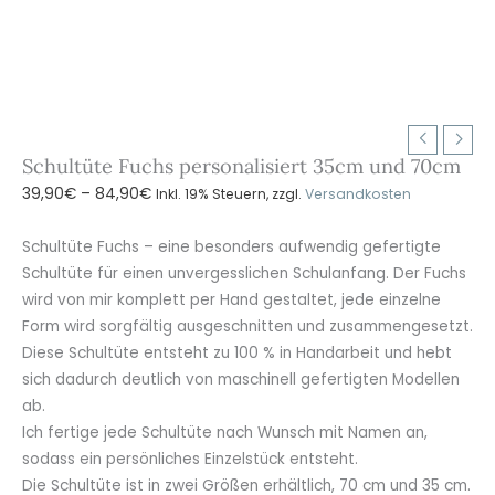
Schultüte Fuchs personalisiert 35cm und 70cm
Preisspanne:
39,90
€
–
84,90
€
Inkl. 19% Steuern, zzgl.
Versandkosten
39,90€
bis
Schultüte Fuchs – eine besonders aufwendig gefertigte
84,90€
Schultüte für einen unvergesslichen Schulanfang. Der Fuchs
wird von mir komplett per Hand gestaltet, jede einzelne
Form wird sorgfältig ausgeschnitten und zusammengesetzt.
Diese Schultüte entsteht zu 100 % in Handarbeit und hebt
sich dadurch deutlich von maschinell gefertigten Modellen
ab.
Ich fertige jede Schultüte nach Wunsch mit Namen an,
sodass ein persönliches Einzelstück entsteht.
Die Schultüte ist in zwei Größen erhältlich, 70 cm und 35 cm.