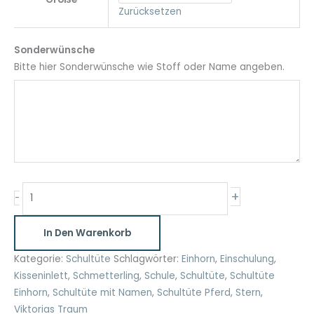
Zurücksetzen
Sonderwünsche
Bitte hier Sonderwünsche wie Stoff oder Name angeben.
Schultüte
+
-
Fuchs
personalisiert
In Den Warenkorb
35cm
und
Kategorie:
Schultüte
Schlagwörter:
Einhorn
,
Einschulung
,
70cm
Kisseninlett
,
Schmetterling
,
Schule
,
Schultüte
,
Schultüte
Menge
Einhorn
,
Schultüte mit Namen
,
Schultüte Pferd
,
Stern
,
Viktorias Traum