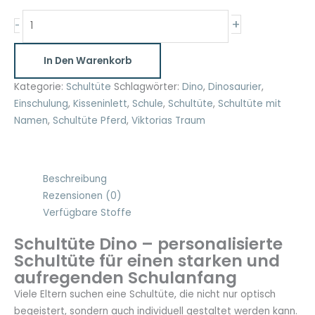
Schultüte
+
-
Dino
35cm
In Den Warenkorb
und
70cm
Kategorie:
Schultüte
Schlagwörter:
Dino
,
Dinosaurier
,
dunkelblau-
Einschulung
,
Kisseninlett
,
Schule
,
Schultüte
,
Schultüte mit
orange
Namen
,
Schultüte Pferd
,
Viktorias Traum
Menge
Beschreibung
Rezensionen (0)
Verfügbare Stoffe
Schultüte Dino – personalisierte
Schultüte für einen starken und
aufregenden Schulanfang
Viele Eltern suchen eine Schultüte, die nicht nur optisch
begeistert, sondern auch individuell gestaltet werden kann.