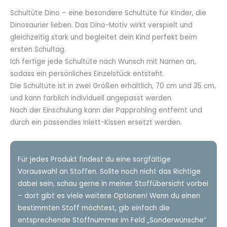
24,90€
bis
Schultüte Dino – eine besondere Schultüte für Kinder, die
61,90€
Dinosaurier lieben. Das Dino-Motiv wirkt verspielt und
gleichzeitig stark und begleitet dein Kind perfekt beim
ersten Schultag.
Ich fertige jede Schultüte nach Wunsch mit Namen an,
sodass ein persönliches Einzelstück entsteht.
Die Schultüte ist in zwei Größen erhältlich, 70 cm und 35 cm,
und kann farblich individuell angepasst werden.
Nach der Einschulung kann der Papprohling entfernt und
durch ein passendes Inlett-Kissen ersetzt werden.
Für jedes Produkt findest du eine sorgfältige
Vorauswahl an Stoffen. Sollte noch nicht das Richtige
dabei sein, schau gerne in meiner Stoffübersicht vorbei
– dort gibt es viele weitere Optionen! Wenn du einen
bestimmten Stoff möchtest, gib einfach die
entsprechende Stoffnummer im Feld „Sonderwünsche“