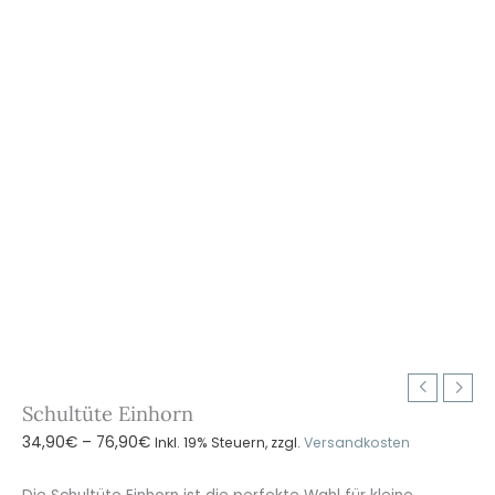
Schultüte Einhorn
Preisspanne:
34,90
€
–
76,90
€
Inkl. 19% Steuern, zzgl.
Versandkosten
34,90€
bis