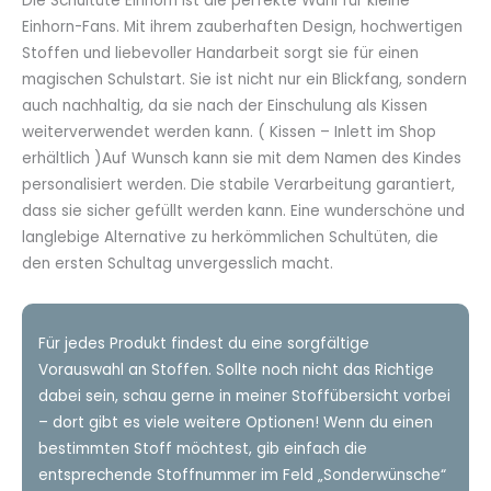
Die Schultüte Einhorn ist die perfekte Wahl für kleine
76,90€
Einhorn-Fans. Mit ihrem zauberhaften Design, hochwertigen
Stoffen und liebevoller Handarbeit sorgt sie für einen
magischen Schulstart. Sie ist nicht nur ein Blickfang, sondern
auch nachhaltig, da sie nach der Einschulung als Kissen
weiterverwendet werden kann. ( Kissen – Inlett im Shop
erhältlich )Auf Wunsch kann sie mit dem Namen des Kindes
personalisiert werden. Die stabile Verarbeitung garantiert,
dass sie sicher gefüllt werden kann. Eine wunderschöne und
langlebige Alternative zu herkömmlichen Schultüten, die
den ersten Schultag unvergesslich macht.
Für jedes Produkt findest du eine sorgfältige
Vorauswahl an Stoffen. Sollte noch nicht das Richtige
dabei sein, schau gerne in meiner Stoffübersicht vorbei
– dort gibt es viele weitere Optionen! Wenn du einen
bestimmten Stoff möchtest, gib einfach die
entsprechende Stoffnummer im Feld „Sonderwünsche“