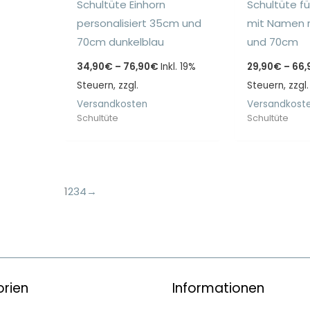
Schultüte Einhorn
Schultüte fü
personalisiert 35cm und
mit Namen 
70cm dunkelblau
und 70cm
Preisspanne:
34,90
€
–
76,90
€
Inkl. 19%
29,90
€
–
66,
34,90€
Steuern, zzgl.
bis
Steuern, zzgl.
76,90€
Versandkosten
Versandkost
Schultüte
Schultüte
1
2
3
4
→
rien
Informationen