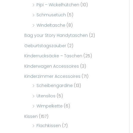
Pipi – Wickelhütchen
(10)
c
Schmusetuch
(5)
h
Windeltasche
(8)
:
Bag your Story Handytaschen
(2)
Geburtstagszauber
(2)
Kinderrucksäcke – Taschen
(25)
Kinderwagen Accessoires
(3)
Kinderzimmer Accessoires
(71)
Scheibengardine
(13)
Utensilos
(5)
Wimpelkette
(6)
Kissen
(157)
Flachkissen
(7)