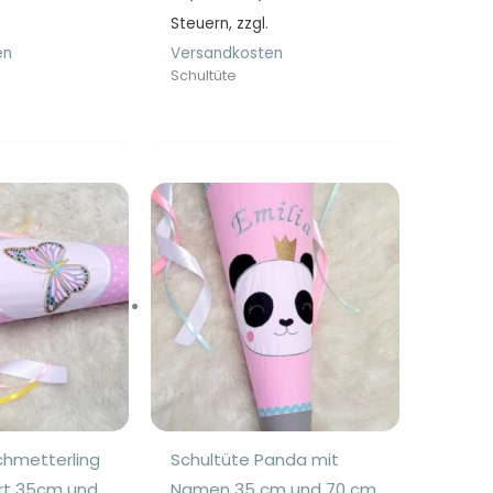
44,90€
24,90€
bis
Steuern, zzgl.
bis
89,90€
61,90€
en
Versandkosten
Schultüte
chmetterling
Schultüte Panda mit
ert 35cm und
Namen 35 cm und 70 cm