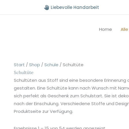
Liebevolle Handarbeit
Home
All
Start
/
Shop
/
Schule
/ Schultüte
Schultüte
Schultüten aus Stoff sind eine besondere Erinnerung an
gestalten. Eine Schultüte kann nach Wunsch mit Nam
sich perfekt als Geschenk zum Schulstart. Sie ist dekor
nach der Einschulung. Verschiedene Stoffe und Design
Produktseite zur Verfügung.
Nach
Ergebnisse 1 – 15 von 54 werden angezeigt