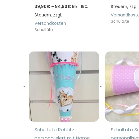
Preisspanne:
39,90
€
–
84,90
€
Inkl. 19%
Steuern, zzgl.
39,90€
Steuern, zzgl.
bis
Versandkost
84,90€
Schultüte
Versandkosten
Schultüte
Schultüte Rehkitz
Schultüte S
personalisiert mit Name
personalisi