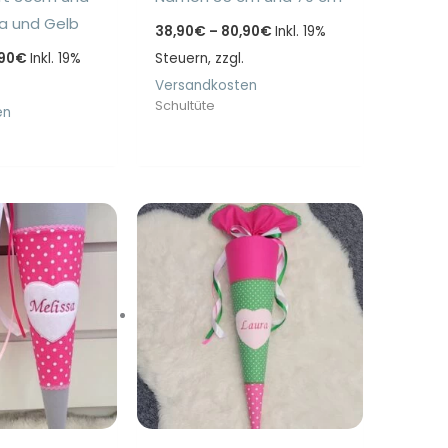
a und Gelb
Preisspanne:
38,90
€
–
80,90
€
Inkl. 19%
38,90€
Preisspanne:
90
€
Inkl. 19%
Steuern, zzgl.
bis
34,90€
80,90€
bis
Versandkosten
76,90€
Schultüte
en