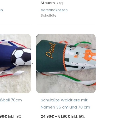
bis
Steuern, zzgl.
bis
84,90€
84,90€
en
Versandkosten
Schultüte
ußball 70cm
Schultüte Waldtiere mit
Namen 35 cm und 70 cm
Preisspanne:
Preisspanne:
,90
€
Inkl. 19%
24,90
€
–
61,90
€
Inkl. 19%