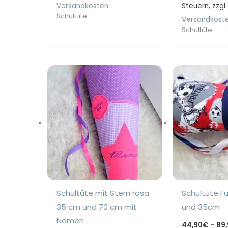
84,90€
Versandkosten
Steuern, zzgl.
Schultüte
Versandkost
Schultüte
Schultüte mit Stern rosa
Schultüte F
35 cm und 70 cm mit
und 35cm
Namen
44,90
€
–
89