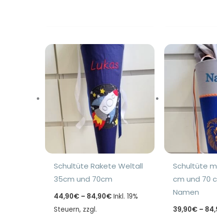
Schultüte Rakete Weltall
Schultüte m
35cm und 70cm
cm und 70 
Namen
Preisspanne:
44,90
€
–
84,90
€
Inkl. 19%
44,90€
Steuern, zzgl.
bis
39,90
€
–
84,