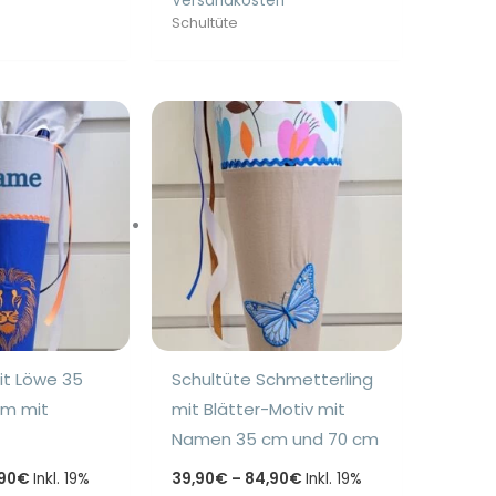
Versandkosten
Schultüte
it Löwe 35
Schultüte Schmetterling
cm mit
mit Blätter-Motiv mit
Namen 35 cm und 70 cm
Preisspanne:
Preisspanne:
90
€
Inkl. 19%
39,90
€
–
84,90
€
Inkl. 19%
39,90€
39,90€