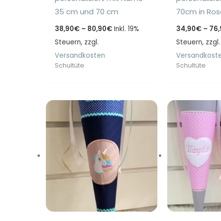
35 cm und 70 cm
70cm in Ros
Preisspanne:
38,90
€
–
80,90
€
Inkl. 19%
34,90
€
–
76,
38,90€
Steuern, zzgl.
bis
Steuern, zzgl.
80,90€
Versandkosten
Versandkost
Schultüte
Schultüte