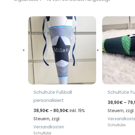
Aktualität
sortiert
Schultüte Fußball
Schultüte Fu
personalisiert
38,90
€
–
79,
Preisspanne:
38,90
€
–
80,90
€
Inkl. 19%
Steuern, zzgl.
38,90€
Steuern, zzgl.
bis
Versandkost
80,90€
Schultüte
Versandkosten
Schultüte