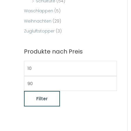
Schultüte
(54)
Waschlappen
(5)
Weihnachten
(29)
Zugluftstopper
(3)
Produkte nach Preis
M
i
M
n
a
.
x
Filter
P
.
r
P
e
r
i