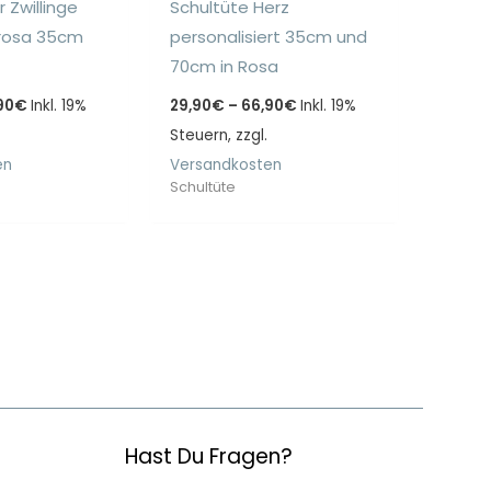
r Zwillinge
Schultüte Herz
rosa 35cm
personalisiert 35cm und
70cm in Rosa
Preisspanne:
Preisspanne:
90
€
Inkl. 19%
29,90
€
–
66,90
€
Inkl. 19%
29,90€
29,90€
bis
Steuern, zzgl.
bis
66,90€
66,90€
en
Versandkosten
Schultüte
Hast Du Fragen?