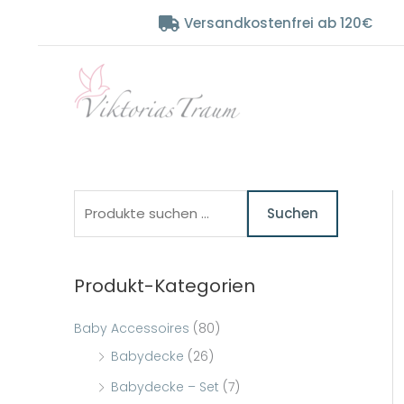
Zum
Versandkostenfrei ab 120€
Inhalt
springen
S
Suchen
u
c
Produkt-Kategorien
h
e
Baby Accessoires
(80)
n
Babydecke
(26)
n
Babydecke – Set
(7)
a