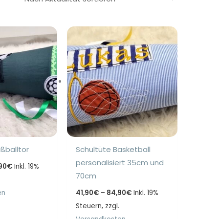
ßballtor
Schultüte Basketball
personalisiert 35cm und
Preisspanne:
90
€
Inkl. 19%
38,90€
70cm
bis
79,90€
Preisspanne:
en
41,90
€
–
84,90
€
Inkl. 19%
41,90€
Steuern, zzgl.
bis
84,90€