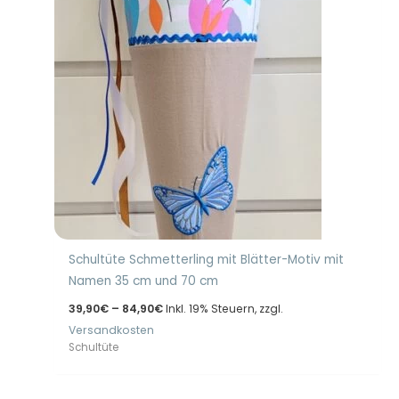
Schultüte Schmetterling mit Blätter-Motiv mit
Namen 35 cm und 70 cm
Preisspanne:
39,90
€
–
84,90
€
Inkl. 19% Steuern, zzgl.
39,90€
Versandkosten
bis
84,90€
Schultüte