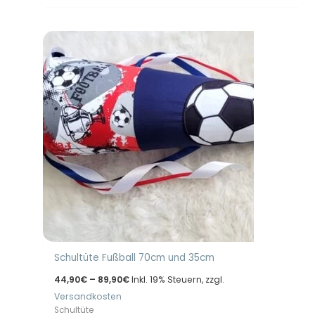
Schultüte Fußball 70cm und 35cm
Preisspanne:
44,90
€
–
89,90
€
Inkl. 19% Steuern, zzgl.
44,90€
Versandkosten
bis
89,90€
Schultüte