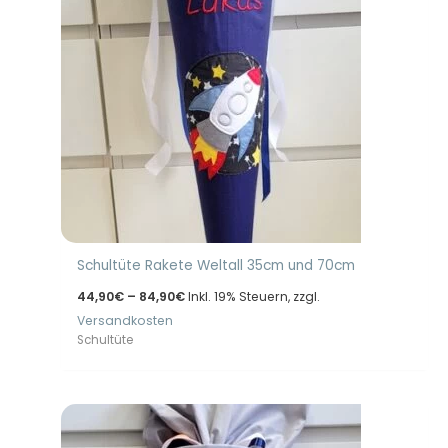
Schultüte Rakete Weltall 35cm und 70cm
Preisspanne:
44,90
€
–
84,90
€
Inkl. 19% Steuern, zzgl.
44,90€
Versandkosten
bis
84,90€
Schultüte