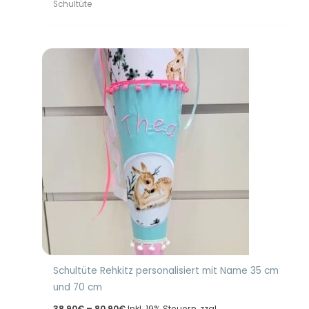
61,90€
Schultüte
Schultüte Rehkitz personalisiert mit Name 35 cm
und 70 cm
Preisspanne:
38,90
€
–
80,90
€
Inkl. 19% Steuern, zzgl.