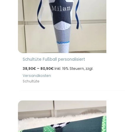
Schultüte Fußball personalisiert
Preisspanne:
38,90
€
–
80,90
€
Inkl. 19% Steuern, zzgl.
38,90€
Versandkosten
bis
80,90€
Schultüte