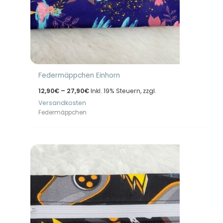
Federmäppchen Einhorn
Preisspanne:
12,90
€
–
27,90
€
Inkl. 19% Steuern, zzgl.
12,90€
Versandkosten
bis
27,90€
Federmäppchen