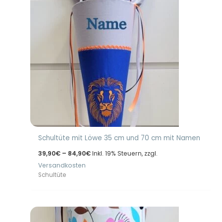
Schultüte mit Löwe 35 cm und 70 cm mit Namen
Preisspanne:
39,90
€
–
84,90
€
Inkl. 19% Steuern, zzgl.
39,90€
Versandkosten
bis
84,90€
Schultüte