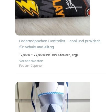
Federmäppchen Controller – cool und praktisch
für Schule und Alltag
Preisspanne:
12,90
€
–
27,90
€
Inkl. 19% Steuern, zzgl.
12,90€
Versandkosten
bis
27,90€
Federmäppchen