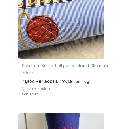
Schultüte Basketball personalisiert 35cm und
70cm
Preisspanne:
41,90
€
–
84,90
€
Inkl. 19% Steuern, zzgl.
41,90€
Versandkosten
bis
84,90€
Schultüte