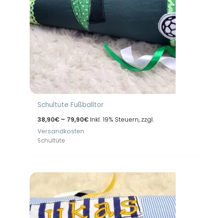
Schultüte Fußballtor
Preisspanne:
38,90
€
–
79,90
€
Inkl. 19% Steuern, zzgl.
38,90€
Versandkosten
bis
79,90€
Schultüte