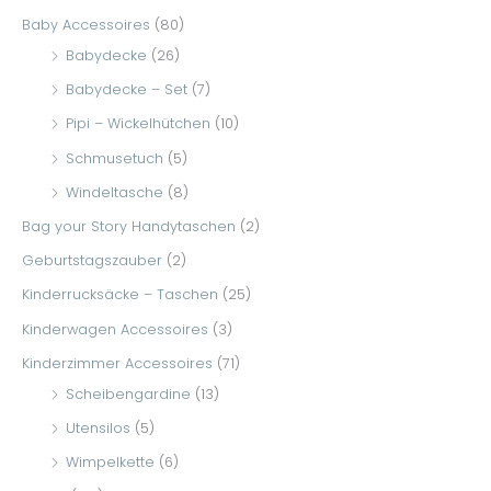
e
Baby Accessoires
(80)
n
Babydecke
(26)
n
Babydecke – Set
(7)
a
Pipi – Wickelhütchen
(10)
c
Schmusetuch
(5)
h
Windeltasche
(8)
:
Bag your Story Handytaschen
(2)
Geburtstagszauber
(2)
Kinderrucksäcke – Taschen
(25)
Kinderwagen Accessoires
(3)
Kinderzimmer Accessoires
(71)
Scheibengardine
(13)
Utensilos
(5)
Wimpelkette
(6)