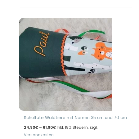
Schultüte Waldtiere mit Namen 35 cm und 70 cm
Preisspanne:
24,90
€
–
61,90
€
Inkl. 19% Steuern, zzgl.
24,90€
Versandkosten
bis