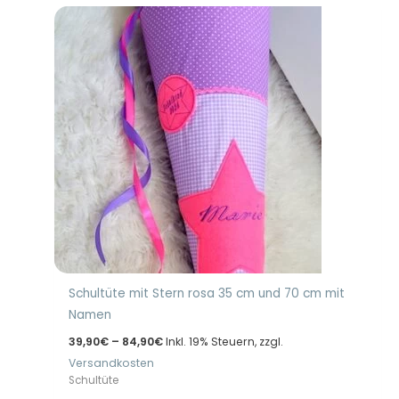
Schultüte mit Stern rosa 35 cm und 70 cm mit
Namen
Preisspanne:
39,90
€
–
84,90
€
Inkl. 19% Steuern, zzgl.
39,90€
Versandkosten
bis
84,90€
Schultüte