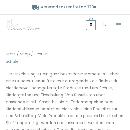
Zum
Versandkostenfrei ab 120€
Inhalt
springen
0
Start
/
Shop
/ Schule
Schule
Die Einschulung ist ein ganz besonderer Moment im Leben
eines Kindes. Genau für diese aufregende Zeit findest du
hier liebevoll handgefertigte Produkte rund um Schule,
Kindergarten und Einschulung. Von Schultüten über
passende Inlett-Kissen bis hin zu Federmäppchen oder
Kinderstuhlkissen entstehen hier viele kleine Begleiter für
den Schulalltag. Viele Produkte können passend im gleichen
Stoff angefertigt werden und lassen sich wunderschön
miteinander kombinieren. Durch die große Auswahl an