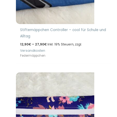
Stiftemäppchen Controller – cool für Schule und
Alltag
Preisspanne:
12,90
€
–
27,90
€
Inkl. 19% Steuern, zzgl.
12,90€
Versandkosten
bis
27,90€
Federmäppchen