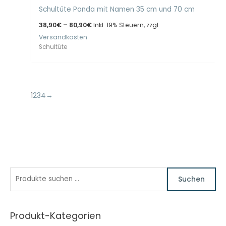
Schultüte Panda mit Namen 35 cm und 70 cm
Preisspanne:
38,90
€
–
80,90
€
Inkl. 19% Steuern, zzgl.
38,90€
Versandkosten
bis
80,90€
Schultüte
1
2
3
4
→
S
Suchen
u
c
Produkt-Kategorien
h