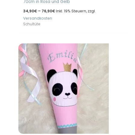
70cm in Rosa und Gelb
Preisspanne:
34,90
€
–
76,90
€
Inkl. 19% Steuern, zzgl.
34,90€
Versandkosten
bis
76,90€
Schultüte