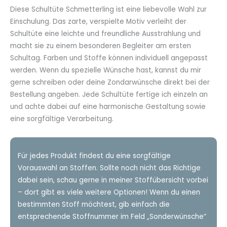
bis
Diese Schultüte Schmetterling ist eine liebevolle Wahl zur
84,90€
Einschulung. Das zarte, verspielte Motiv verleiht der
Schultüte eine leichte und freundliche Ausstrahlung und
macht sie zu einem besonderen Begleiter am ersten
Schultag. Farben und Stoffe können individuell angepasst
werden. Wenn du spezielle Wünsche hast, kannst du mir
gerne schreiben oder deine Zondarwünsche direkt bei der
Bestellung angeben. Jede Schultüte fertige ich einzeln an
und achte dabei auf eine harmonische Gestaltung sowie
eine sorgfältige Verarbeitung.
Für jedes Produkt findest du eine sorgfältige
Vorauswahl an Stoffen. Sollte noch nicht das Richtige
dabei sein, schau gerne in meiner Stoffübersicht vorbei
– dort gibt es viele weitere Optionen! Wenn du einen
bestimmten Stoff möchtest, gib einfach die
entsprechende Stoffnummer im Feld „Sonderwünsche“