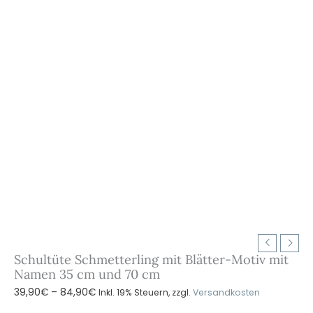
Schultüte Schmetterling mit Blätter-Motiv mit
Namen 35 cm und 70 cm
Preisspanne:
39,90
€
–
84,90
€
Inkl. 19% Steuern, zzgl.
Versandkosten
39,90€