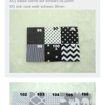
100) weiße Sterne auf schwarz ca.25mm
101) zick-zack weiß-schwarz 35mm