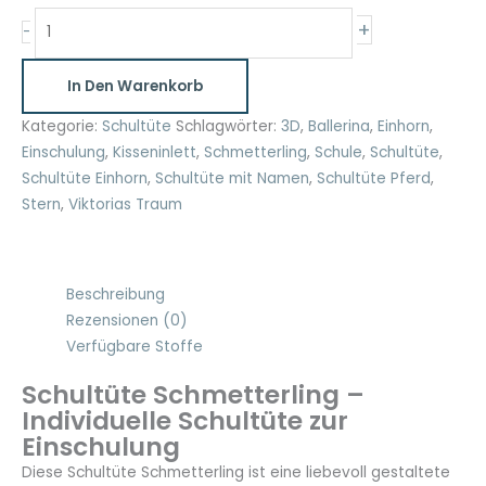
Schultüte
+
-
Schmetterling
mit
In Den Warenkorb
Blätter-
Motiv
Kategorie:
Schultüte
Schlagwörter:
3D
,
Ballerina
,
Einhorn
,
mit
Einschulung
,
Kisseninlett
,
Schmetterling
,
Schule
,
Schultüte
,
Namen
Schultüte Einhorn
,
Schultüte mit Namen
,
Schultüte Pferd
,
35
Stern
,
Viktorias Traum
cm
und
70
Beschreibung
cm
Rezensionen (0)
Menge
Verfügbare Stoffe
Schultüte Schmetterling –
Individuelle Schultüte zur
Einschulung
Diese Schultüte Schmetterling ist eine liebevoll gestaltete