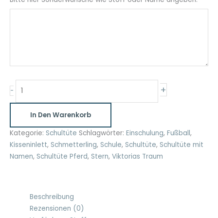
Schultüte
+
-
Stern
mit
In Den Warenkorb
Namen
35cm
Kategorie:
Schultüte
Schlagwörter:
Einschulung
,
Fußball
,
und
Kisseninlett
,
Schmetterling
,
Schule
,
Schultüte
,
Schultüte mit
70cm
Namen
,
Schultüte Pferd
,
Stern
,
Viktorias Traum
Menge
Beschreibung
Rezensionen (0)