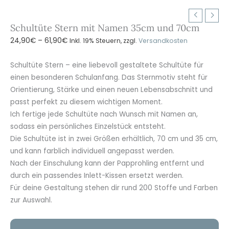
Schultüte Stern mit Namen 35cm und 70cm
Preisspanne:
24,90
€
–
61,90
€
Inkl. 19% Steuern, zzgl.
Versandkosten
24,90€
bis
Schultüte Stern – eine liebevoll gestaltete Schultüte für
61,90€
einen besonderen Schulanfang. Das Sternmotiv steht für
Orientierung, Stärke und einen neuen Lebensabschnitt und
passt perfekt zu diesem wichtigen Moment.
Ich fertige jede Schultüte nach Wunsch mit Namen an,
sodass ein persönliches Einzelstück entsteht.
Die Schultüte ist in zwei Größen erhältlich, 70 cm und 35 cm,
und kann farblich individuell angepasst werden.
Nach der Einschulung kann der Papprohling entfernt und
durch ein passendes Inlett-Kissen ersetzt werden.
Für deine Gestaltung stehen dir rund 200 Stoffe und Farben
zur Auswahl.