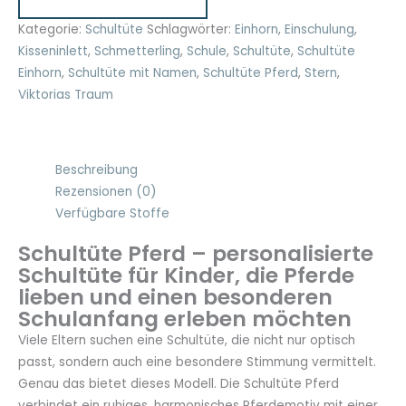
Namen
35
Kategorie:
Schultüte
Schlagwörter:
Einhorn
,
Einschulung
,
cm
Kisseninlett
,
Schmetterling
,
Schule
,
Schultüte
,
Schultüte
und
Einhorn
,
Schultüte mit Namen
,
Schultüte Pferd
,
Stern
,
70
Viktorias Traum
cm
Menge
Beschreibung
Rezensionen (0)
Verfügbare Stoffe
Schultüte Pferd – personalisierte
Schultüte für Kinder, die Pferde
lieben und einen besonderen
Schulanfang erleben möchten
Viele Eltern suchen eine Schultüte, die nicht nur optisch
passt, sondern auch eine besondere Stimmung vermittelt.
Genau das bietet dieses Modell. Die Schultüte Pferd
verbindet ein ruhiges, harmonisches Pferdemotiv mit einer