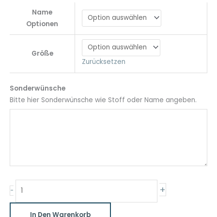
Name
Optionen
Größe
Zurücksetzen
Sonderwünsche
Bitte hier Sonderwünsche wie Stoff oder Name angeben.
Schultüte
+
-
Pferd
mit
In Den Warenkorb