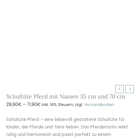
Schultüte Pferd mit Namen 35 cm und 70 cm
Preisspanne:
29,90
€
–
71,90
€
Inkl. 19% Steuern, zzgl.
Versandkosten
29,90€
bis
Schultüte Pferd – eine liebevoll gestaltete Schultüte für
71,90€
Kinder, die Pferde und Tiere lieben. Das Pferdemotiv wirkt
ruhig und harmonisch und passt perfekt zu einem