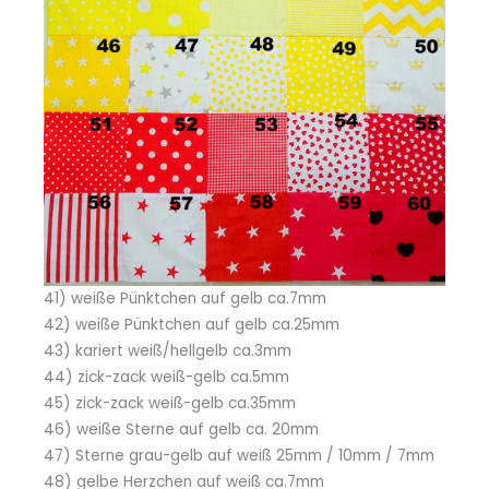
41) weiße Pünktchen auf gelb ca.7mm
42) weiße Pünktchen auf gelb ca.25mm
43) kariert weiß/hellgelb ca.3mm
44) zick-zack weiß-gelb ca.5mm
45) zick-zack weiß-gelb ca.35mm
46) weiße Sterne auf gelb ca. 20mm
47) Sterne grau-gelb auf weiß 25mm / 10mm / 7mm
48) gelbe Herzchen auf weiß ca.7mm