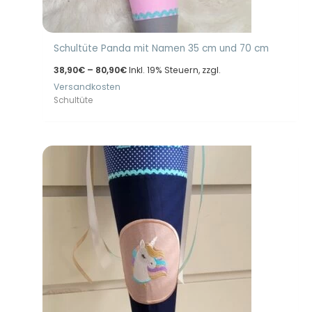
Schultüte Panda mit Namen 35 cm und 70 cm
Preisspanne:
38,90
€
–
80,90
€
Inkl. 19% Steuern, zzgl.
38,90€
Versandkosten
bis
80,90€
Schultüte