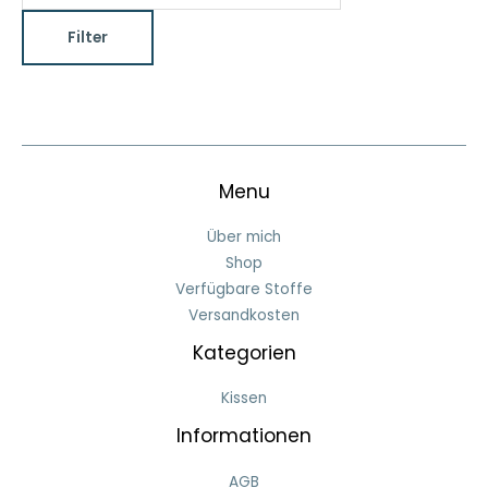
.
.
Filter
P
P
r
r
e
e
i
i
s
s
Menu
Über mich
Shop
Verfügbare Stoffe
Versandkosten
Kategorien
Kissen
Informationen
AGB