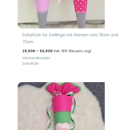
Schultüte für Zwillinge mit Namen rosa 35cm und
70cm
Preisspanne:
29,90
€
–
66,90
€
Inkl. 19% Steuern, zzgl.
29,90€
Versandkosten
bis
66,90€
Schultüte