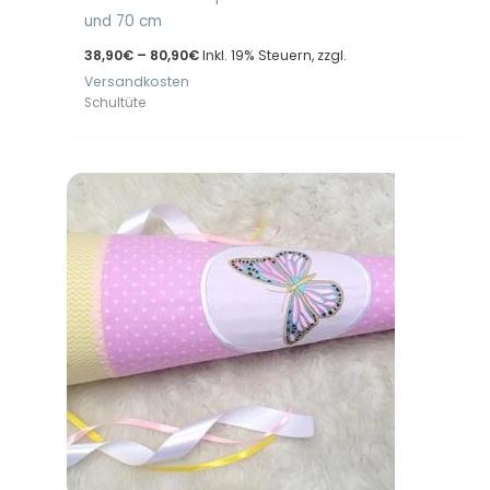
und 70 cm
Preisspanne:
38,90
€
–
80,90
€
Inkl. 19% Steuern, zzgl.
38,90€
Versandkosten
bis
80,90€
Schultüte