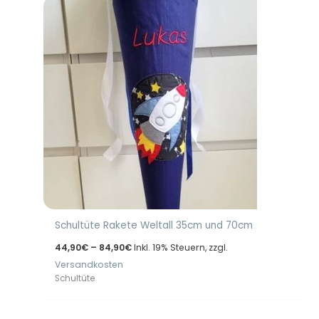
Schultüte Rakete Weltall 35cm und 70cm
Preisspanne:
44,90
€
–
84,90
€
Inkl. 19% Steuern, zzgl.
44,90€
Versandkosten
bis
84,90€
Schultüte