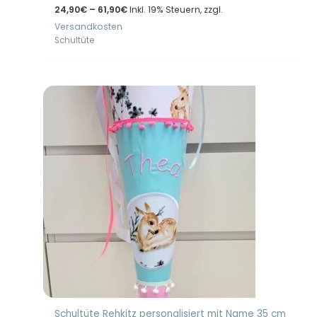
Preisspanne:
24,90
€
–
61,90
€
Inkl. 19% Steuern, zzgl.
24,90€
Versandkosten
bis
61,90€
Schultüte
Schultüte Rehkitz personalisiert mit Name 35 cm