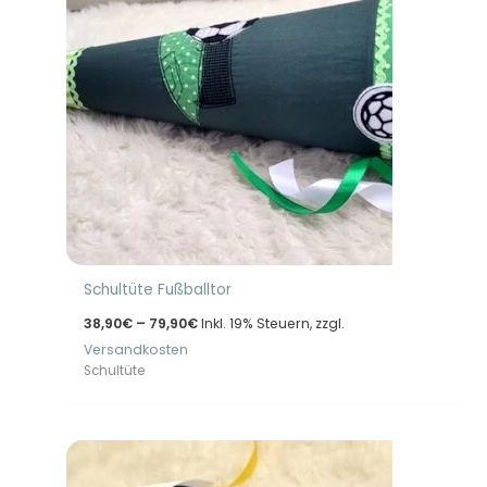
Schultüte Fußballtor
Preisspanne:
38,90
€
–
79,90
€
Inkl. 19% Steuern, zzgl.
38,90€
Versandkosten
bis
79,90€
Schultüte