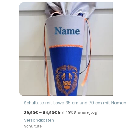
Schultüte mit Löwe 35 cm und 70 cm mit Namen
Preisspanne:
39,90
€
–
84,90
€
Inkl. 19% Steuern, zzgl.
39,90€
Versandkosten
bis
84,90€
Schultüte