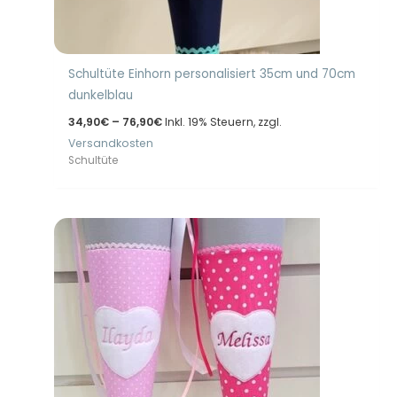
Schultüte Einhorn personalisiert 35cm und 70cm
dunkelblau
Preisspanne:
34,90
€
–
76,90
€
Inkl. 19% Steuern, zzgl.
34,90€
Versandkosten
bis
76,90€
Schultüte