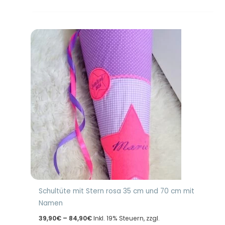
Schultüte mit Stern rosa 35 cm und 70 cm mit
Namen
Preisspanne:
39,90
€
–
84,90
€
Inkl. 19% Steuern, zzgl.
39,90€