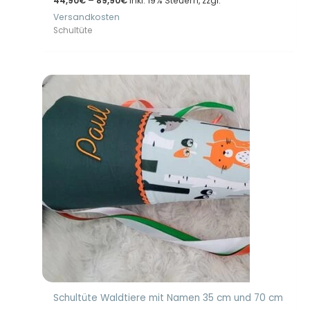
44,90
€
–
89,90
€
Inkl. 19% Steuern, zzgl.
44,90€
Versandkosten
bis
89,90€
Schultüte
Schultüte Waldtiere mit Namen 35 cm und 70 cm