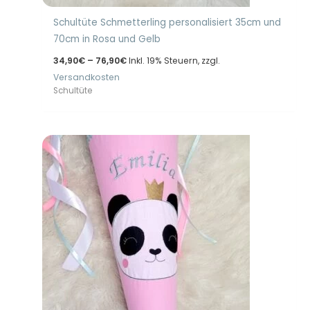
Schultüte Schmetterling personalisiert 35cm und
70cm in Rosa und Gelb
Preisspanne:
34,90
€
–
76,90
€
Inkl. 19% Steuern, zzgl.
34,90€
Versandkosten
bis
76,90€
Schultüte