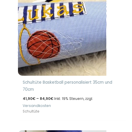
Schultüte Basketball personalisiert 35cm und
70cm
Preisspanne:
41,90
€
–
84,90
€
Inkl. 19% Steuern, zzgl.
41,90€
Versandkosten
bis
84,90€
Schultüte