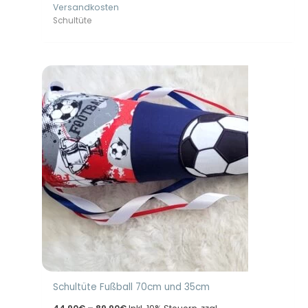
Versandkosten
bis
84,90€
Schultüte
Schultüte Fußball 70cm und 35cm
Preisspanne: