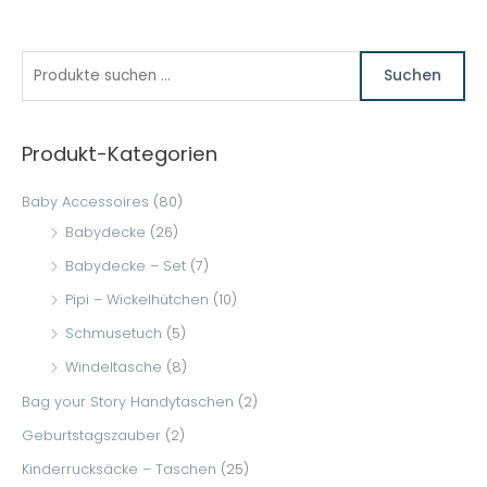
S
Suchen
u
c
Produkt-Kategorien
h
e
Baby Accessoires
(80)
n
Babydecke
(26)
n
Babydecke – Set
(7)
a
Pipi – Wickelhütchen
(10)
c
Schmusetuch
(5)
h
Windeltasche
(8)
:
Bag your Story Handytaschen
(2)
Geburtstagszauber
(2)
Kinderrucksäcke – Taschen
(25)