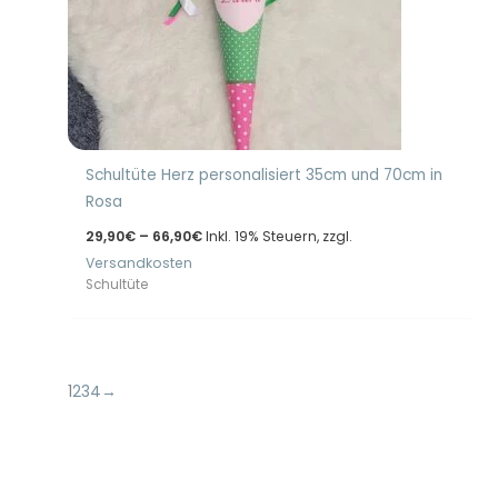
Schultüte Herz personalisiert 35cm und 70cm in
Rosa
Preisspanne:
29,90
€
–
66,90
€
Inkl. 19% Steuern, zzgl.
29,90€
Versandkosten
bis
66,90€
Schultüte
1
2
3
4
→