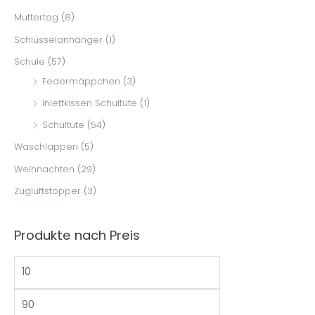
Muttertag
(8)
Schlüsselanhänger
(1)
Schule
(57)
Federmäppchen
(3)
Inlettkissen Schultüte
(1)
Schultüte
(54)
Waschlappen
(5)
Weihnachten
(29)
Zugluftstopper
(3)
Produkte nach Preis
M
M
i
a
n
x