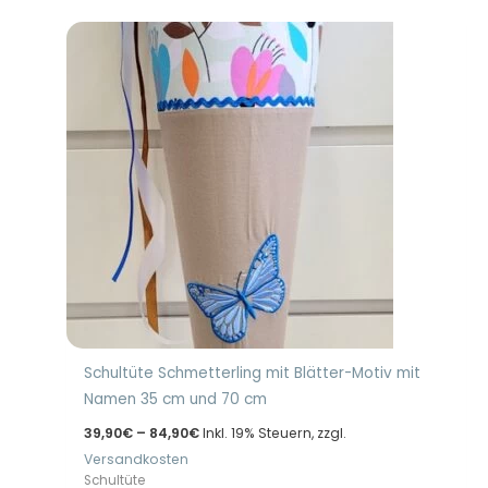
Schultüte Schmetterling mit Blätter-Motiv mit
Namen 35 cm und 70 cm
Preisspanne:
39,90
€
–
84,90
€
Inkl. 19% Steuern, zzgl.
39,90€
Versandkosten
bis
84,90€
Schultüte