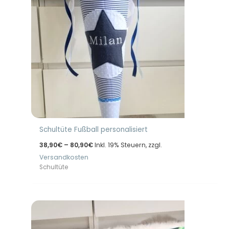
Schultüte Fußball personalisiert
Preisspanne:
38,90
€
–
80,90
€
Inkl. 19% Steuern, zzgl.
38,90€
Versandkosten
bis
80,90€
Schultüte