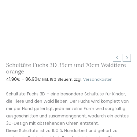
Schultüte Fuchs 3D 35cm und 70cm Waldtiere
orange
Preisspanne:
41,90
€
–
86,90
€
Inkl. 19% Steuern, zzgl.
Versandkosten
41,90€
bis
Schultüte Fuchs 3D – eine besondere Schultüte für Kinder,
86,90€
die Tiere und den Wald lieben. Der Fuchs wird komplett von
mir per Hand gefertigt, jede einzelne Form wird sorgfältig
ausgeschnitten und zusammengenäht, wodurch ein echtes
3D-Design mit abstehenden Ohren entsteht.
Diese Schultüte ist zu 100 % Handarbeit und gehört zu