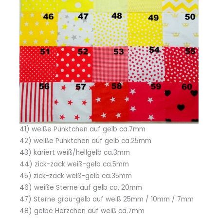
41) weiße Pünktchen auf gelb ca.7mm
42) weiße Pünktchen auf gelb ca.25mm
43) kariert weiß/hellgelb ca.3mm
44) zick-zack weiß-gelb ca.5mm
45) zick-zack weiß-gelb ca.35mm
46) weiße Sterne auf gelb ca. 20mm
47) Sterne grau-gelb auf weiß 25mm / 10mm / 7mm
48) gelbe Herzchen auf weiß ca.7mm