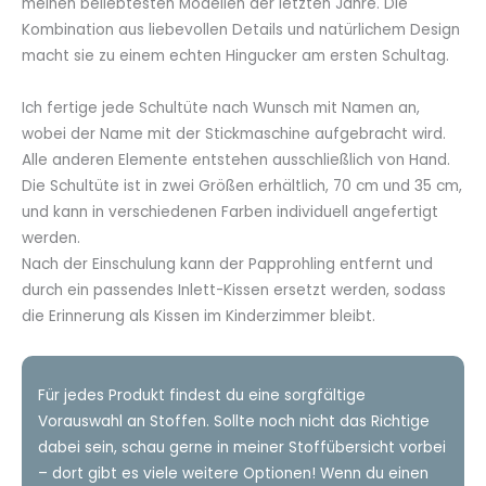
meinen beliebtesten Modellen der letzten Jahre. Die
Kombination aus liebevollen Details und natürlichem Design
macht sie zu einem echten Hingucker am ersten Schultag.
Ich fertige jede Schultüte nach Wunsch mit Namen an,
wobei der Name mit der Stickmaschine aufgebracht wird.
Alle anderen Elemente entstehen ausschließlich von Hand.
Die Schultüte ist in zwei Größen erhältlich, 70 cm und 35 cm,
und kann in verschiedenen Farben individuell angefertigt
werden.
Nach der Einschulung kann der Papprohling entfernt und
durch ein passendes Inlett-Kissen ersetzt werden, sodass
die Erinnerung als Kissen im Kinderzimmer bleibt.
Für jedes Produkt findest du eine sorgfältige
Vorauswahl an Stoffen. Sollte noch nicht das Richtige
dabei sein, schau gerne in meiner Stoffübersicht vorbei
– dort gibt es viele weitere Optionen! Wenn du einen