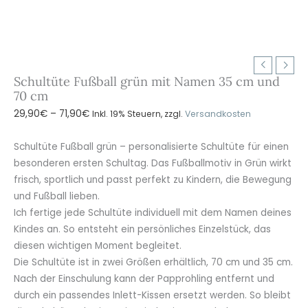
Schultüte Fußball grün mit Namen 35 cm und
70 cm
Preisspanne:
29,90
€
–
71,90
€
Inkl. 19% Steuern, zzgl.
Versandkosten
29,90€
bis
Schultüte Fußball grün – personalisierte Schultüte für einen
71,90€
besonderen ersten Schultag. Das Fußballmotiv in Grün wirkt
frisch, sportlich und passt perfekt zu Kindern, die Bewegung
und Fußball lieben.
Ich fertige jede Schultüte individuell mit dem Namen deines
Kindes an. So entsteht ein persönliches Einzelstück, das
diesen wichtigen Moment begleitet.
Die Schultüte ist in zwei Größen erhältlich, 70 cm und 35 cm.
Nach der Einschulung kann der Papprohling entfernt und
durch ein passendes Inlett-Kissen ersetzt werden. So bleibt