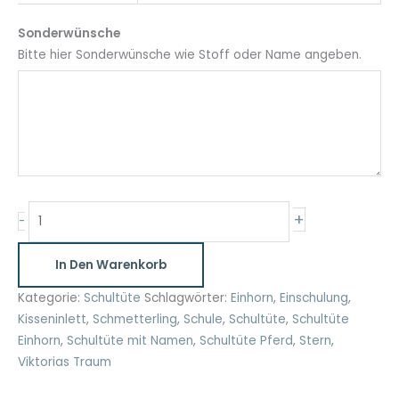
Sonderwünsche
Bitte hier Sonderwünsche wie Stoff oder Name angeben.
Schultüte
+
-
Fußball
grün
In Den Warenkorb
mit
Namen
Kategorie:
Schultüte
Schlagwörter:
Einhorn
,
Einschulung
,
35
Kisseninlett
,
Schmetterling
,
Schule
,
Schultüte
,
Schultüte
cm
Einhorn
,
Schultüte mit Namen
,
Schultüte Pferd
,
Stern
,
und
Viktorias Traum
70