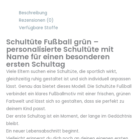
cm
Menge
Beschreibung
Rezensionen (0)
Verfügbare Stoffe
Schultüte Fußball grün –
personalisierte Schultüte mit
Name für einen besonderen
ersten Schultag
Viele Eltern suchen eine Schultüte, die sportlich wirkt,
gleichzeitig ruhig gestaltet ist und sich individuell anpassen
lässt. Genau das bietet dieses Modell. Die Schultüte Fußball
verbindet ein klares Fußballmotiv mit einer frischen, grünen
Farbwelt und lässt sich so gestalten, dass sie perfekt zu
deinem Kind passt.
Der erste Schultag ist ein Moment, der lange im Gedächtnis
bleibt.
Ein neuer Lebensabschnitt beginnt.
Vielleicht erinnerst du dich noch an deinen eigenen ersten