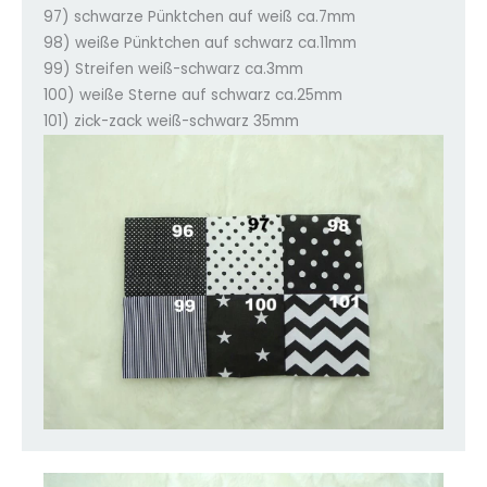
97) schwarze Pünktchen auf weiß ca.7mm
98) weiße Pünktchen auf schwarz ca.11mm
99) Streifen weiß-schwarz ca.3mm
100) weiße Sterne auf schwarz ca.25mm
101) zick-zack weiß-schwarz 35mm