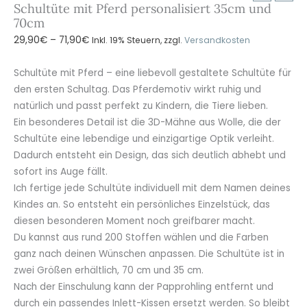
Schultüte mit Pferd personalisiert 35cm und
70cm
Preisspanne:
29,90
€
–
71,90
€
Inkl. 19% Steuern, zzgl.
Versandkosten
29,90€
bis
Schultüte mit Pferd – eine liebevoll gestaltete Schultüte für
71,90€
den ersten Schultag. Das Pferdemotiv wirkt ruhig und
natürlich und passt perfekt zu Kindern, die Tiere lieben.
Ein besonderes Detail ist die 3D-Mähne aus Wolle, die der
Schultüte eine lebendige und einzigartige Optik verleiht.
Dadurch entsteht ein Design, das sich deutlich abhebt und
sofort ins Auge fällt.
Ich fertige jede Schultüte individuell mit dem Namen deines
Kindes an. So entsteht ein persönliches Einzelstück, das
diesen besonderen Moment noch greifbarer macht.
Du kannst aus rund 200 Stoffen wählen und die Farben
ganz nach deinen Wünschen anpassen. Die Schultüte ist in
zwei Größen erhältlich, 70 cm und 35 cm.
Nach der Einschulung kann der Papprohling entfernt und
durch ein passendes Inlett-Kissen ersetzt werden. So bleibt