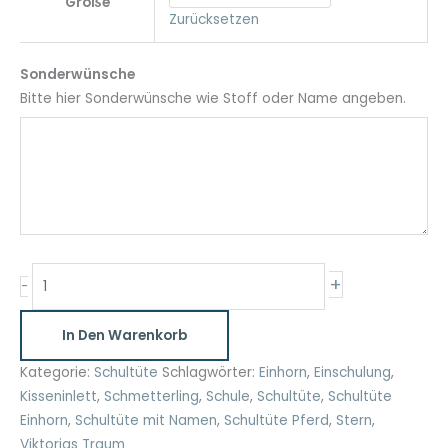
Größe
Zurücksetzen
Sonderwünsche
Bitte hier Sonderwünsche wie Stoff oder Name angeben.
Schultüte
+
-
mit
Pferd
In Den Warenkorb
personalisiert
35cm
Kategorie:
Schultüte
Schlagwörter:
Einhorn
,
Einschulung
,
und
Kisseninlett
,
Schmetterling
,
Schule
,
Schultüte
,
Schultüte
70cm
Einhorn
,
Schultüte mit Namen
,
Schultüte Pferd
,
Stern
,
Menge
Viktorias Traum