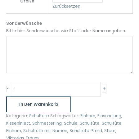
Größe
Zurücksetzen
Sonderwünsche
Bitte hier Sonderwünsche wie Stoff oder Name angeben.
Schultüte
+
-
mit
Gänseblümchen
In Den Warenkorb
personalisiert
35cm
Kategorie:
Schultüte
Schlagwörter:
Einhorn
,
Einschulung
,
und
Kisseninlett
,
Schmetterling
,
Schule
,
Schultüte
,
Schultüte
70cm
Einhorn
,
Schultüte mit Namen
,
Schultüte Pferd
,
Stern
,
grau-
Viktorias Traum