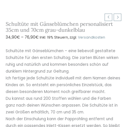
Schultüte mit Gänseblümchen personalisiert
35cm und 70cm grau-dunkelblau
Preisspanne:
34,90
€
–
76,90
€
Inkl. 19% Steuern, zzgl.
Versandkosten
34,90€
bis
Schultüte mit Gänseblümchen – eine liebevoll gestaltete
76,90€
Schultüte für den ersten Schultag. Die zarten Blüten wirken
ruhig und natürlich und kommen besonders schön auf
dunklem Hintergrund zur Geltung.
Ich fertige jede Schultüte individuell mit dem Namen deines
Kindes an. So entsteht ein persönliches Einzelstück, das
diesen besonderen Moment noch greifbarer macht.
Du kannst aus rund 200 Stoffen wählen und die Farben
ganz nach deinen Wünschen anpassen. Die Schultüte ist in
zwei Größen erhältlich, 70 cm und 35 cm.
Nach der Einschulung kann der Papprohling entfernt und
durch ein passendes Inlett-Kissen ersetzt werden. So bleibt