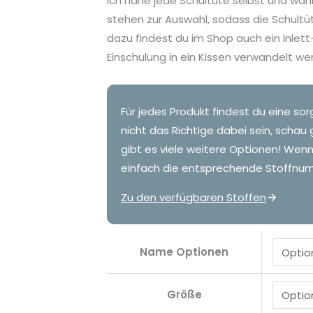
Ich nähe jede Schultüte selbst und wähl
stehen zur Auswahl, sodass die Schultü
dazu findest du im Shop auch ein Inlet
Einschulung in ein Kissen verwandelt we
Für jedes Produkt findest du eine sor
nicht das Richtige dabei sein, schau 
gibt es viele weitere Optionen! Wen
einfach die entsprechende Stoffnum
Zu den verfügbaren Stoffen
Name Optionen
Größe