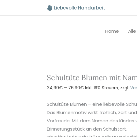
Liebevolle Handarbeit
Home
All
Schultüte Blumen mit Na
Preisspanne:
34,90
€
–
76,90
€
Inkl. 19% Steuern, zzgl.
Ve
34,90€
bis
Schultüte Blumen – eine liebevolle Schu
76,90€
Das Blumenmotiv wirkt fröhlich, zart und
Vorfreude. Mit dem Namen des Kindes w
Erinnerungsstück an den Schulstart.