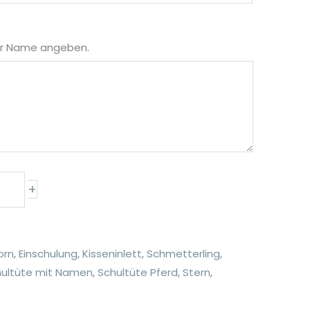
der Name angeben.
+
orn
,
Einschulung
,
Kisseninlett
,
Schmetterling
,
hultüte mit Namen
,
Schultüte Pferd
,
Stern
,