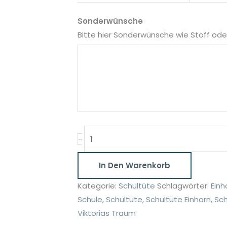
Sonderwünsche
Bitte hier Sonderwünsche wie Stoff o
Schultüte
-
Blumen
mit
In Den Warenkorb
Namen
Kategorie:
Schultüte
Schlagwörter:
Einh
35cm
Schule
,
Schultüte
,
Schultüte Einhorn
,
Sc
und
Viktorias Traum
70cm