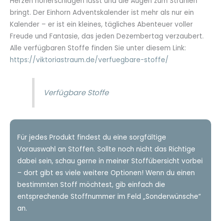
Herzen höherschlagen lässt und die Augen zum Strahlen
bringt. Der Einhorn Adventskalender ist mehr als nur ein
Kalender – er ist ein kleines, tägliches Abenteuer voller
Freude und Fantasie, das jeden Dezembertag verzaubert.
Alle verfügbaren Stoffe finden Sie unter diesem Link:
https://viktoriastraum.de/verfuegbare-stoffe/
Verfügbare Stoffe
Für jedes Produkt findest du eine sorgfältige
Vorauswahl an Stoffen. Sollte noch nicht das Richtige
dabei sein, schau gerne in meiner Stoffübersicht vorbei
– dort gibt es viele weitere Optionen! Wenn du einen
bestimmten Stoff möchtest, gib einfach die
entsprechende Stoffnummer im Feld „Sonderwünsche“
an.