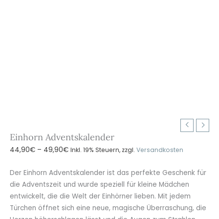
Einhorn Adventskalender
Preisspanne:
44,90
€
–
49,90
€
Inkl. 19% Steuern, zzgl.
Versandkosten
44,90€
bis
Der Einhorn Adventskalender ist das perfekte Geschenk für
49,90€
die Adventszeit und wurde speziell für kleine Mädchen
entwickelt, die die Welt der Einhörner lieben. Mit jedem
Türchen öffnet sich eine neue, magische Überraschung, die