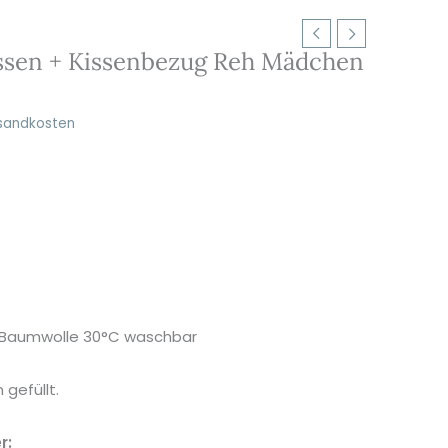
issen + Kissenbezug Reh Mädchen
sandkosten
% Baumwolle 30°C waschbar
 gefüllt.
r: