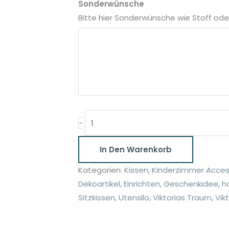
Sonderwünsche
Bitte hier Sonderwünsche wie Stoff o
Sitzkissen
-
Bodenkissen
Kissen
In Den Warenkorb
+
Kategorien:
Kissen
,
Kinderzimmer Acces
Kissenbezug
Dekoartikel
,
Einrichten
,
Geschenkidee
,
h
Reh
Sitzkissen
,
Utensilo
,
Viktorias Traum
,
Vik
Mädchen
grün
beige