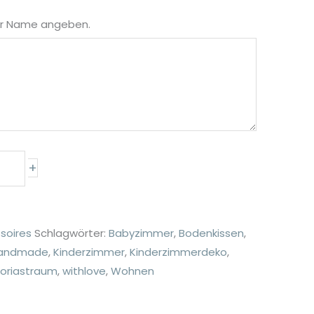
der Name angeben.
+
soires
Schlagwörter:
Babyzimmer
,
Bodenkissen
,
andmade
,
Kinderzimmer
,
Kinderzimmerdeko
,
toriastraum
,
withlove
,
Wohnen