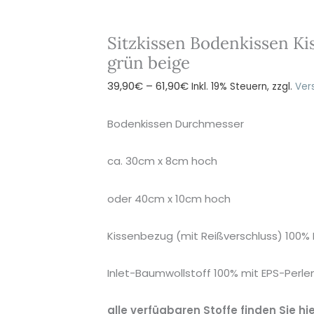
Sitzkissen Bodenkissen K
grün beige
Preisspanne:
39,90
€
–
61,90
€
Inkl. 19% Steuern, zzgl.
Ver
39,90€
bis
Bodenkissen Durchmesser
61,90€
ca. 30cm x 8cm hoch
oder 40cm x 10cm hoch
Kissenbezug (mit Reißverschluss) 100
Inlet-Baumwollstoff 100% mit EPS-Perlen
alle verfügbaren Stoffe finden Sie hie