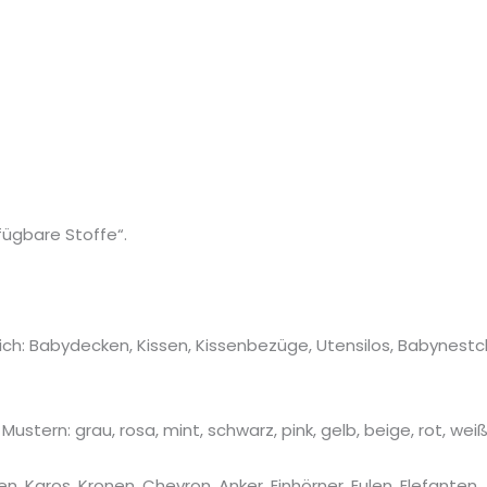
fügbare Stoffe“.
ich: Babydecken, Kissen, Kissenbezüge, Utensilos, Babynest
tern: grau, rosa, mint, schwarz, pink, gelb, beige, rot, weiß
n, Karos, Kronen, Chevron, Anker, Einhörner, Eulen, Elefanten