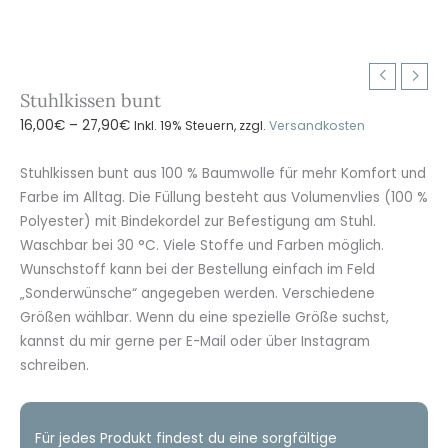
Stuhlkissen bunt
Preisspanne:
16,00
€
–
27,90
€
Inkl. 19% Steuern, zzgl.
Versandkosten
16,00€
bis
Stuhlkissen bunt aus 100 % Baumwolle für mehr Komfort und
27,90€
Farbe im Alltag. Die Füllung besteht aus Volumenvlies (100 %
Polyester) mit Bindekordel zur Befestigung am Stuhl.
Waschbar bei 30 °C. Viele Stoffe und Farben möglich.
Wunschstoff kann bei der Bestellung einfach im Feld
„Sonderwünsche“ angegeben werden. Verschiedene
Größen wählbar. Wenn du eine spezielle Größe suchst,
kannst du mir gerne per E-Mail oder über Instagram
schreiben.
Für jedes Produkt findest du eine sorgfältige