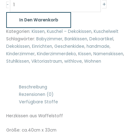
Herzkissen
+
-
mit
Namen
In Den Warenkorb
Menge
Kategorien:
Kissen
,
Kuschel – Dekokissen
,
Kuschelwelt
Schlagwörter:
Babyzimmer
,
Bankkissen
,
Dekoartikel
,
Dekokissen
,
Einrichten
,
Geschenkidee
,
handmade
,
Kinderzimmer
,
Kinderzimmerdeko
,
Kissen
,
Namenskissen
,
Stuhlkissen
,
Viktoriastraum
,
withlove
,
Wohnen
Beschreibung
Rezensionen (0)
Verfügbare Stoffe
Herzkissen aus Waffelstoff
Größe: ca.40cm x 33cm