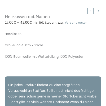
Herzkissen mit Namen
Preisspanne:
27,00
€
–
42,00
€
Inkl. 19% Steuern, zzgl.
Versandkosten
27,00€
bis
Herzkissen
42,00€
Größe: ca.40cm x 33cm
100% Baumwolle mit Wattefüllung 100% Polyester
Für jedes Produkt findest du eine sorgfältige
Vorauswahl an Stoffen. Sollte noch nicht das Richtige
dabei sein, schau gerne in meiner Stoffübersicht vorbei
– dort gibt es viele weitere Optionen! Wenn du einen