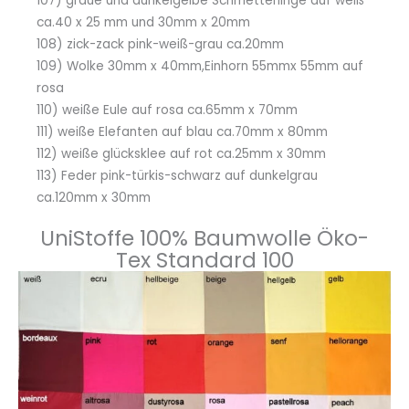
107) graue und dunkelgelbe Schmetterlinge auf weiß
ca.40 x 25 mm und 30mm x 20mm
108) zick-zack pink-weiß-grau ca.20mm
109) Wolke 30mm x 40mm,Einhorn 55mmx 55mm auf
rosa
110) weiße Eule auf rosa ca.65mm x 70mm
111) weiße Elefanten auf blau ca.70mm x 80mm
112) weiße glücksklee auf rot ca.25mm x 30mm
113) Feder pink-türkis-schwarz auf dunkelgrau
ca.120mm x 30mm
UniStoffe 100% Baumwolle Öko-
Tex Standard 100