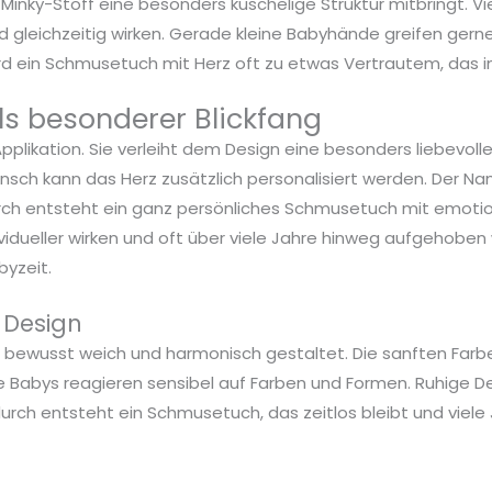
inky-Stoff eine besonders kuschelige Struktur mitbringt. Vi
nd gleichzeitig wirken. Gerade kleine Babyhände greifen ger
rd ein Schmusetuch mit Herz oft zu etwas Vertrautem, das 
als besonderer Blickfang
Applikation. Sie verleiht dem Design eine besonders liebevo
ch kann das Herz zusätzlich personalisiert werden. Der Name
urch entsteht ein ganz persönliches Schmusetuch mit emotion
ndividueller wirken und oft über viele Jahre hinweg aufgehob
byzeit.
 Design
 bewusst weich und harmonisch gestaltet. Die sanften Far
 Babys reagieren sensibel auf Farben und Formen. Ruhige D
urch entsteht ein Schmusetuch, das zeitlos bleibt und viele