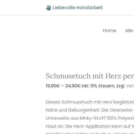
Liebevolle Handarbeit
Home
All
Schmusetuch mit Herz pers
Preisspanne:
19,90
€
–
34,90
€
Inkl. 19% Steuern, zzgl.
Ver
19,90€
bis
Dieses Schmusetuch mit Herz begleitet 
34,90€
Nähe und Geborgenheit. Die Oberseite 
Unterseite aus Minky-Stoff 100% Polye
Haut an. Die Herz-Applikation kann au