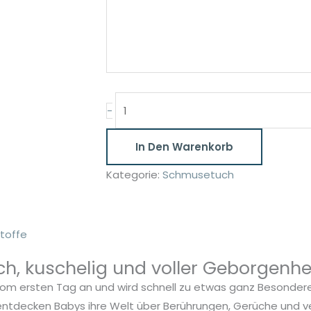
Schmusetuch
-
mit
Herz
In Den Warenkorb
personalisiert
Kategorie:
Schmusetuch
Menge
toffe
h, kuschelig und voller Geborgenhei
vom ersten Tag an und wird schnell zu etwas ganz Besondere
entdecken Babys ihre Welt über Berührungen, Gerüche und ve