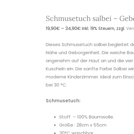
Schmusetuch salbei – Geb
Preisspanne:
19,90
€
–
34,90
€
Inkl. 19% Steuern, zzgl.
Ver
19,90€
bis
Dieses Schmusetuch salbei begleitet de
34,90€
Nähe und Geborgenheit. Die weiche Bau
angenehm auf der Haut an und die vie
Kuscheln ein. Die sanfte Farbe Salbei w
moderne Kinderzimmer. Ideal zum Einsc
bei 30 °C.
Schmusetuch:
Stoff – 100% Baumwolle.
Größe : 28cm x 55cm
30°C waschbar