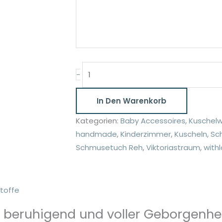
Schmusetuch
-
salbei
–
In Den Warenkorb
Geborgenheit
Kategorien:
Baby Accessoires
,
Kuschelw
&
handmade
,
Kinderzimmer
,
Kuscheln
,
Sc
Liebe
Schmusetuch Reh
,
Viktoriastraum
,
with
zum
Kuscheln
Menge
toffe
 beruhigend und voller Geborgenhei