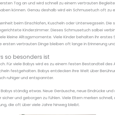
rsten Tag an und wird schnell zu einem vertrauten Begleiter
ch haben können. Genau deshalb wird ein Schmusetuch oft z
enheit beim Einschlafen, Kuscheln oder Unterwegssein. Die s
ngerichtete Kinderzimmer. Dieses Schmusetuch salbei verbin
viele kleine Alltagsmomente. Viele Kinder behalten ihr erst
ersten vertrauten Dinge bleiben oft lange in Erinnerung und
 so besonders ist
uch. Für viele Babys wird es zu einem festen Bestandteil des A
cheln festgehalten. Babys entdecken ihre Welt über Berühr
uch ruhiger und entspannter.
 Babys ständig etwas. Neue Geräusche, neue Eindrücke und n
r sicher und geborgen zu fühlen. Viele Eltern merken schnell,
, die oft über viele Jahre hinweg bleibt.