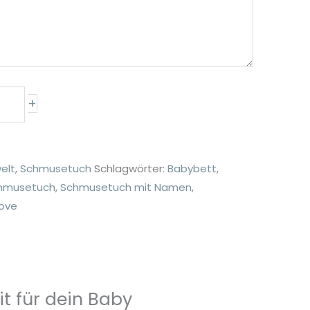
+
elt
,
Schmusetuch
Schlagwörter:
Babybett
,
hmusetuch
,
Schmusetuch mit Namen
,
love
t für dein Baby