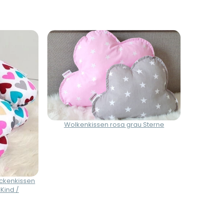
Wolkenkissen rosa grau Sterne
ckenkissen
Kind /