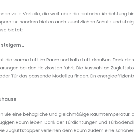
 Ihnen viele Vorteile, die weit über die einfache Abdichtun
eratur, sondern bieten auch zusätzlichen Schutz und steiger
use bietet:
 steigern „
t die warme Luft im Raum und kalte Luft draußen. Dank diese
sparungen bei den Heizkosten führt. Die Auswahl an Zuglufts
oder Tür das passende Modell zu finden. Ein energieeffizien
Zuhause
ffen Sie eine behagliche und gleichmäßige Raumtemperatur,
gigen Raum leben. Dank der Türdichtungen und Türbodendi
Die Zugluftstopper verleihen dem Raum zudem eine schönere