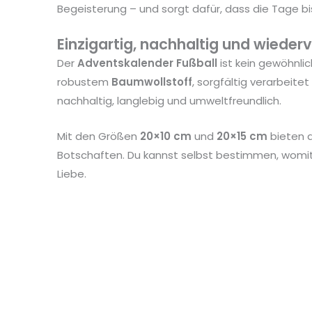
Begeisterung – und sorgt dafür, dass die Tage b
Einzigartig, nachhaltig und wiede
Der
Adventskalender Fußball
ist kein gewöhnli
robustem
Baumwollstoff
, sorgfältig verarbeit
nachhaltig, langlebig und umweltfreundlich.
Mit den Größen
20×10 cm
und
20×15 cm
bieten d
Botschaften. Du kannst selbst bestimmen, womit 
Liebe.