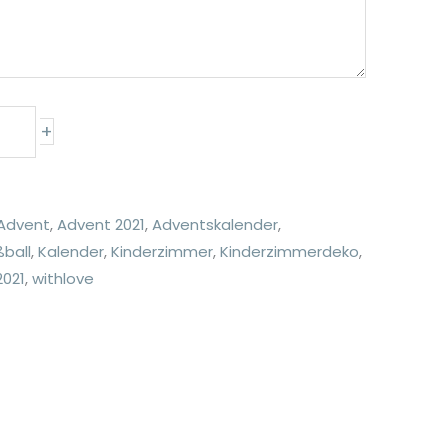
+
Advent
,
Advent 2021
,
Adventskalender
,
ßball
,
Kalender
,
Kinderzimmer
,
Kinderzimmerdeko
,
2021
,
withlove