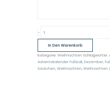
Adventskalender
-
Fußball
24
In Den Warenkorb
Säckchen
Kategorie:
Weihnachten
Schlagwörter:
4
Adventskalender Fußball
,
Dezember
,
Fu
mit
Säckchen
,
Weihnachten
,
Weihnachten 
Stickerei
Menge