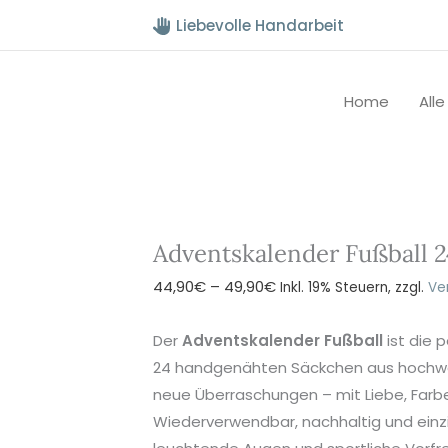
Liebevolle Handarbeit
Home
All
Adventskalender Fußball 2
Preisspanne:
44,90
€
–
49,90
€
Inkl. 19% Steuern, zzgl.
Ve
44,90€
bis
Der
Adventskalender Fußball
ist die 
49,90€
24 handgenähten Säckchen aus hochwer
neue Überraschungen – mit Liebe, Farb
Wiederverwendbar, nachhaltig und einzig