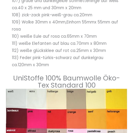
107) graue und dunkelgelbe Schmetterlinge auf weiß
ca.40 x 25 mm und 30mm x 20mm
108) zick-zack pink-weiß-grau ca.20mm
109) Wolke 30mm x 40mm,Einhorn 55mmx 55mm auf
rosa
110) weiße Eule auf rosa ca.65mm x 70mm
111) weiße Elefanten auf blau ca.70mm x 80mm
112) weiße glücksklee auf rot ca.25mm x 30mm
113) Feder pink-türkis-schwarz auf dunkelgrau
ca.120mm x 30mm
UniStoffe 100% Baumwolle Öko-
Tex Standard 100