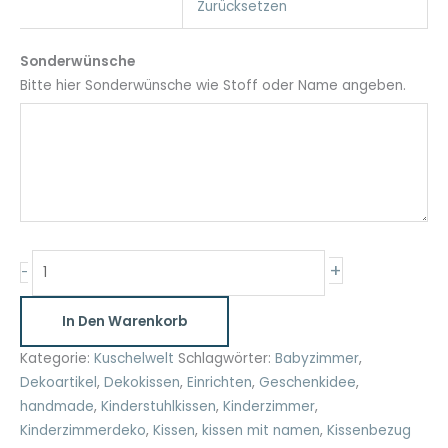
Zurücksetzen
Sonderwünsche
Bitte hier Sonderwünsche wie Stoff oder Name angeben.
Kissenbezug
+
-
Hase
Ostern
In Den Warenkorb
30cm
x
Kategorie:
Kuschelwelt
Schlagwörter:
Babyzimmer
,
30cm,
Dekoartikel
,
Dekokissen
,
Einrichten
,
Geschenkidee
,
40cm
handmade
,
Kinderstuhlkissen
,
Kinderzimmer
,
x40cm
Kinderzimmerdeko
,
Kissen
,
kissen mit namen
,
Kissenbezug