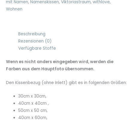
,
mit Namen
,
Namenskissen
,
Viktoriastraum
,
withlove
,
50cmx50
Wohnen
cm,40cmx60cm
Menge
Beschreibung
Rezensionen (0)
Verfügbare Stoffe
Wenn es nicht anders eingegeben wird, werden die
Farben aus dem Hauptfoto übernommen.
Den Kissenbezug (ohne Inlett) gibt es in folgenden Größen:
30cm x 30cm,
40cm x 40cm ,
50cm x 50 cm,
40cm x 60cm,