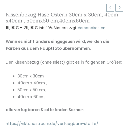
Kissenbezug Hase Ostern 30cm x 30cm, 40cm
x40cm , 50cmx50 cm,40cmx60cm
Preisspanne:
19,90
€
–
29,90
€
Inkl. 19% Steuern, zzgl.
Versandkosten
19,90€
bis
Wenn es nicht anders eingegeben wird, werden die
29,90€
Farben aus dem Hauptfoto übernommen.
Den Kissenbezug (ohne Inlett) gibt es in folgenden Größen:
30cm x 30cm,
40cm x 40cm ,
50cm x 50 cm,
40cm x 60cm,
alle verfügbaren Stoffe finden Sie hier:
https://viktoriastraum.de/verfuegbare-stoffe/