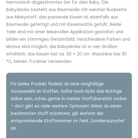
99,80€
harmonisch abgestimmtes Set für dein Baby. Die
Babydecke besteht aus Baumwolle mit weicher Rückseite
aus Minkystoff, das passende Kissen ist ebenfalls aus
Baumwolle gefertigt und mit Kissenwatte gefüllt. Beide
Teile sind mit einer liebevollen Applikation gestaltet und
bilden ein stimmiges Gesamtbild. Verschiedene Farben und
Motive sind möglich, die Babydecke ist in vier Größen
erhältlich, das Kissen hat ca. 30 × 20 cm. Waschbar bei 30
°C, keinen Trockner verwenden.
Für jedes Produkt findest du eine sorgfältige
Vorauswahl an Stoffen. Sollte noch nicht das Richtige
dabei sein, schau gerne in meiner Stoffübersicht vorbei
– dort gibt es viele weitere Optionen! Wenn du einen
bestimmten Stoff möchtest, gib einfach die
entsprechende Stoffnummer im Feld „Sonderwünsche“
an.