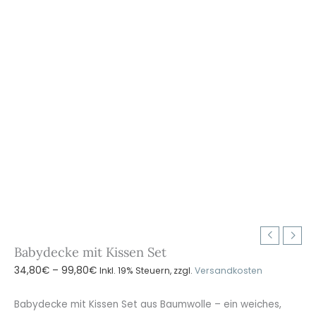
Babydecke mit Kissen Set
Preisspanne:
34,80
€
–
99,80
€
Inkl. 19% Steuern, zzgl.
Versandkosten
34,80€
bis
Babydecke mit Kissen Set aus Baumwolle – ein weiches,