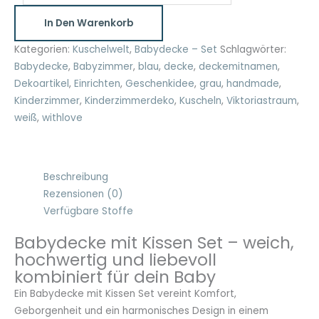
Kissen
In Den Warenkorb
Set
Menge
Kategorien:
Kuschelwelt
,
Babydecke – Set
Schlagwörter:
Babydecke
,
Babyzimmer
,
blau
,
decke
,
deckemitnamen
,
Dekoartikel
,
Einrichten
,
Geschenkidee
,
grau
,
handmade
,
Kinderzimmer
,
Kinderzimmerdeko
,
Kuscheln
,
Viktoriastraum
,
weiß
,
withlove
Beschreibung
Rezensionen (0)
Verfügbare Stoffe
Babydecke mit Kissen Set – weich,
hochwertig und liebevoll
kombiniert für dein Baby
Ein Babydecke mit Kissen Set vereint Komfort,
Geborgenheit und ein harmonisches Design in einem