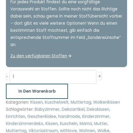
Für jedes Produkt findest du eine sorgfältige
Vorauswahl an Stoffen. Sollte noch nicht das Richtige
dabei sein, schau gerne in meiner Stoffübersicht vorbei
– dort gibt es viele weitere Optionen! Wenn du einen
bestimmten Stoff möchtest, gib einfach die
entsprechende Stoffnummer im Feld „Sonderwünsche“
an.
Zu den verfügbaren Stoffen
Wolkenkissen
+
-
Muttertag
Geschenk
In Den Warenkorb
Menge
Kategorien:
Kissen
,
Kuschelwelt
,
Muttertag
,
Wolkenkissen
Schlagwörter:
Babyzimmer
,
Dekoartikel
,
Dekokissen
,
Einrichten
,
Geschenkidee
,
handmade
,
Kinderzimmer
,
Kinderzimmerdeko
,
Kissen
,
Kuscheln
,
Mama
,
Mutter
,
Muttertag
,
Viktoriastraum
,
withlove
,
Wohnen
,
Wolke
,