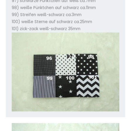
97) schwarze Pünktchen auf weiß ca.7mm
98) weiße Pünktchen auf schwarz ca.11mm
99) Streifen weiß-schwarz ca.3mm
100) weiße Sterne auf schwarz ca.25mm
101) zick-zack weiß-schwarz 35mm