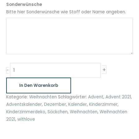
Sonderwünsche
Bitte hier Sonderwünsche wie Stoff oder Name angeben.
Adventskalender
+
-
Säckchen
grau
In Den Warenkorb
und
dunkelblau
Kategorie:
Weihnachten
Schlagwörter:
Advent
,
Advent 2021
,
Menge
Adventskalender
,
Dezember
,
Kalender
,
Kinderzimmer
,
Kinderzimmerdeko
,
Säckchen
,
Weihnachten
,
Weihnachten
2021
,
withlove