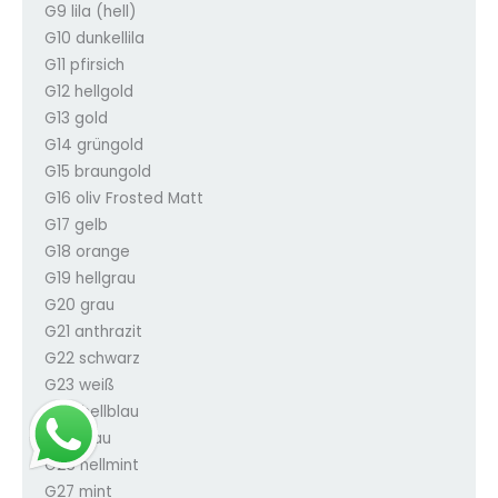
G9 lila (hell)
G10 dunkellila
G11 pfirsich
G12 hellgold
G13 gold
G14 grüngold
G15 braungold
G16 oliv Frosted Matt
G17 gelb
G18 orange
G19 hellgrau
G20 grau
G21 anthrazit
G22 schwarz
G23 weiß
G24 hellblau
G25 blau
G26 hellmint
G27 mint