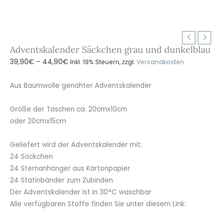
Adventskalender Säckchen grau und dunkelblau
Preisspanne:
39,90
€
–
44,90
€
Inkl. 19% Steuern, zzgl.
Versandkosten
39,90€
bis
Aus Baumwolle genähter Adventskalender
44,90€
Größe der Taschen ca. 20cmx10cm
oder 20cmx15cm
Geliefert wird der Adventskalender mit:
24 Säckchen
24 Sternanhänger aus Kartonpapier
24 Statinbänder zum Zubinden
Der Adventskalender ist in 30°C waschbar
Alle verfügbaren Stoffe finden Sie unter diesem Link: