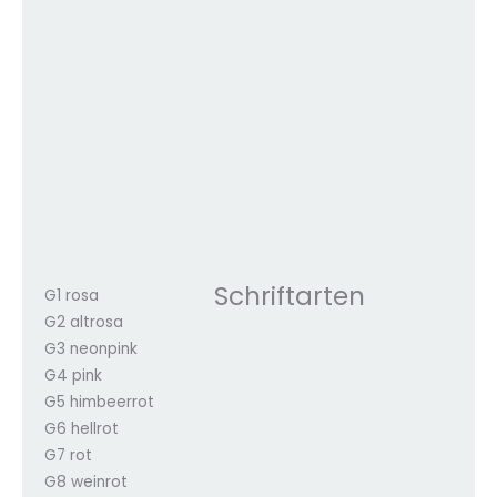
Schriftarten
G1 rosa
G2 altrosa
G3 neonpink
G4 pink
G5 himbeerrot
G6 hellrot
G7 rot
G8 weinrot