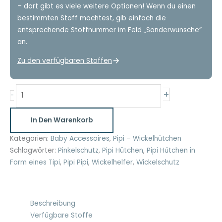
– dort gibt es viele weitere Optionen! Wenn du einen
bestimmten Stoff möchtest, gib einfach die
entsprechende Stoffnummer im Feld „Sonderwünsche“
an.
Zu den verfügbaren Stoffen
Wickelhütchen
+
-
3-
er
In Den Warenkorb
Set
Waldtiere
Kategorien:
Baby Accessoires
,
Pipi – Wickelhütchen
orange
Schlagwörter:
Pinkelschutz
,
Pipi Hütchen
,
Pipi Hütchen in
Menge
Form eines Tipi
,
Pipi Pipi
,
Wickelhelfer
,
Wickelschutz
Beschreibung
Verfügbare Stoffe