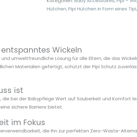
Kategorien:
Baby Accessoires
,
Pipi – W
Set
Hütchen
,
Pipi Hütchen in Form eines Tipi
rot
Menge
ür entspanntes Wickeln
e und umweltfreundliche Lösung für alle Eltern, die das Wicke
en Materialien gefertigt, schützt der Pipi Schutz zuverläs
ss ist
rn, die bei der Babypflege Wert auf Sauberkeit und Komfort le
ine sichere Barriere bietet.
it im Fokus
Wiederverwendbarkeit, die ihn zur perfekten Zero-Waste-Alte