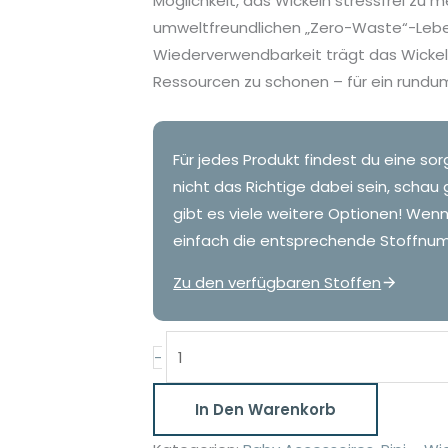
Möglichkeit, das Wickeln stressfrei zu m
umweltfreundlichen „Zero-Waste“-Lebens
Wiederverwendbarkeit trägt das Wickelh
Ressourcen zu schonen – für ein rundum
Für jedes Produkt findest du eine sor
nicht das Richtige dabei sein, schau 
gibt es viele weitere Optionen! Wen
einfach die entsprechende Stoffnum
Zu den verfügbaren Stoffen
Pipi
-
Schutz
3-
In Den Warenkorb
er