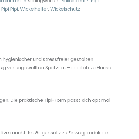
ickelhütchen
Schlagwörter:
Pinkelschutz
,
Pipi
,
Pipi Pipi
,
Wickelhelfer
,
Wickelschutz
ln hygienischer und stressfreier gestalten
sig vor ungewollten Spritzern – egal ob zu Hause
gen. Die praktische Tipi-Form passt sich optimal
rnative macht. Im Gegensatz zu Einwegprodukten